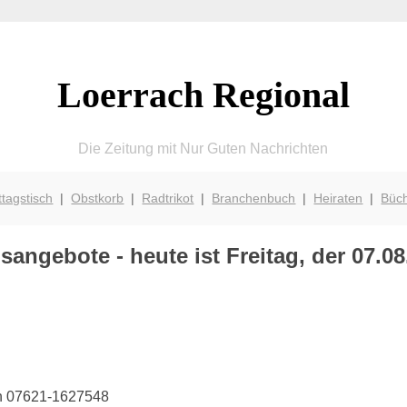
Loerrach Regional
Die Zeitung mit Nur Guten Nachrichten
ttagstisch
|
Obstkorb
|
Radtrikot
|
Branchenbuch
|
Heiraten
|
Büc
sangebote - heute ist Freitag, der 07.08
on 07621-1627548