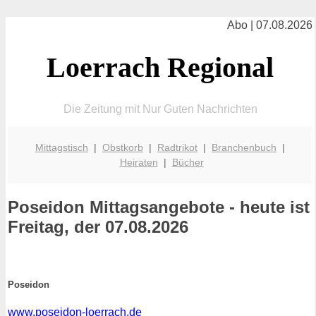
Abo | 07.08.2026
Loerrach Regional
Die Zeitung mit Nur Guten Nachrichten
Mittagstisch
|
Obstkorb
|
Radtrikot
|
Branchenbuch
|
Heiraten
|
Bücher
Poseidon
Mittagsangebote - heute ist
Freitag, der 07.08.2026
Poseidon
www.poseidon-loerrach.de