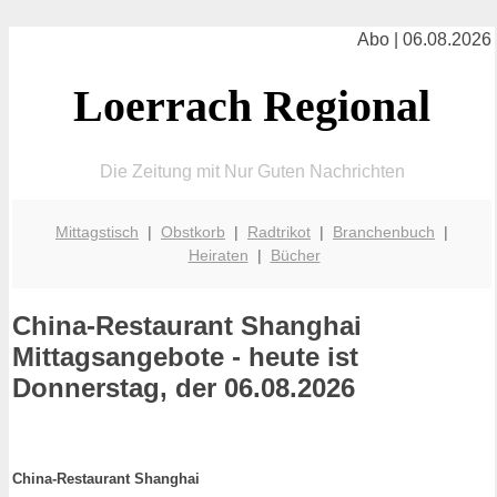
Abo | 06.08.2026
Loerrach Regional
Die Zeitung mit Nur Guten Nachrichten
Mittagstisch
|
Obstkorb
|
Radtrikot
|
Branchenbuch
|
Heiraten
|
Bücher
China-Restaurant Shanghai
Mittagsangebote - heute ist
Donnerstag, der 06.08.2026
China-Restaurant Shanghai