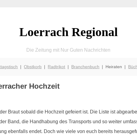
Loerrach Regional
Die Zeitung mit Nur Guten Nachrichten
ttagstisch
|
Obstkorb
|
Radtrikot
|
Branchenbuch
| Heiraten |
Büc
erracher Hochzeit
der Braut sobald die Hochzeit gefeiert ist. Die Liste ist abgear
 der Band, die Handhabung des Transports und so weiter umfasst
nung ebenfalls endet. Doch wie viele von euch bereits herausgef