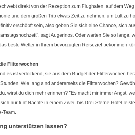
 schwebt direkt von der Rezeption zum Flughafen, auf dem Weg 
emonie und dem großen Trip etwas Zeit zu nehmen, um Luft zu h
finitiv erschöpft sein, also geben Sie sich eine Chance, sich 
mstagshochzeit", sagt Augerinos. Oder warten Sie so lange, wie
 das beste Wetter in Ihrem bevorzugten Reiseziel bekommen kö
die Flitterwochen
nd es ist verlockend, sie aus dem Budget der Flitterwochen h
tunden. Wie lang sind andererseits die Flitterwochen? Gewöhnli
du, wirst du dich mehr erinnern? "Es macht mir immer Angst, w
sich nur fünf Nächte in einem Zwei- bis Drei-Sterne-Hotel leist
e-Team.
ung unterstützen lassen?