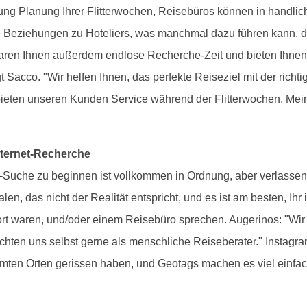
ung Planung Ihrer Flitterwochen, Reisebüros können in handli
 Beziehungen zu Hoteliers, was manchmal dazu führen kann, da
rsparen Ihnen außerdem endlose Recherche-Zeit und bieten Ihne
gt Sacco. "Wir helfen Ihnen, das perfekte Reiseziel mit der ric
eten unseren Kunden Service während der Flitterwochen. Meine
Internet-Recherche
e-Suche zu beginnen ist vollkommen in Ordnung, aber verlassen
 das nicht der Realität entspricht, und es ist am besten, Ihr 
ort waren, und/oder einem Reisebüro sprechen. Augerinos: "Wir
rachten uns selbst gerne als menschliche Reiseberater." Instagr
mmten Orten gerissen haben, und Geotags machen es viel einfache